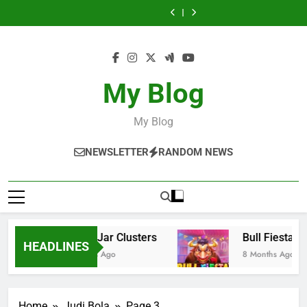
Skip
2
Kraken
Rio
2
to
content
My Blog
My Blog
NEWSLETTER
RANDOM NEWS
Candy Jar Clusters
Bull Fiesta
HEADLINES
8 Months Ago
8 Months Ago
Home
Judi Bola
Page 3