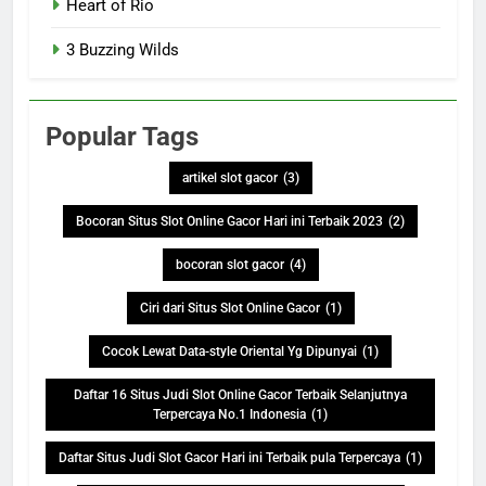
Heart of Rio
3 Buzzing Wilds
Popular Tags
artikel slot gacor
(3)
Bocoran Situs Slot Online Gacor Hari ini Terbaik 2023
(2)
bocoran slot gacor
(4)
Ciri dari Situs Slot Online Gacor
(1)
Cocok Lewat Data-style Oriental Yg Dipunyai
(1)
Daftar 16 Situs Judi Slot Online Gacor Terbaik Selanjutnya
Terpercaya No.1 Indonesia
(1)
Daftar Situs Judi Slot Gacor Hari ini Terbaik pula Terpercaya
(1)