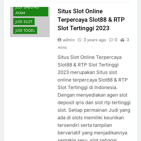
JUDI SABUNG
Situs Slot Online
AYAM
Terpercaya Slot88 & RTP
JUDI SLOT
Slot Tertinggi 2023
JUDI TOGEL
admin
3 years ago
0
3
mins
Situs Slot Online Terpercaya
Slot88 & RTP Slot Tertinggi
2023 merupakan Situs slot
online terpercaya Slot88 & RTP
Slot Tertinggi di Indonesia.
Dengan menyediakan agen slot
deposit qris dan slot rtp tertinggi
slot. Setiap permainan Judi yang
ada di slots memiliki keunikan
tersendiri serta tampilan
bervariatif yang menjadikannya
semakin seru. slot sebagai