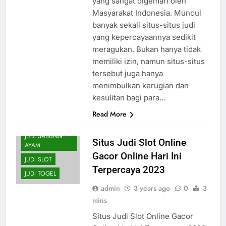
yang sangat digemari oleh
Masyarakat Indonesia. Muncul
banyak sekali situs-situs judi
yang kepercayaannya sedikit
meragukan. Bukan hanya tidak
memiliki izin, namun situs-situs
tersebut juga hanya
menimbulkan kerugian dan
JUDI BOLA
kesulitan bagi para…
JUDI ONLINE
Read More
JUDI POKER
JUDI SABUNG
Situs Judi Slot Online
AYAM
Gacor Online Hari Ini
JUDI SLOT
Terpercaya 2023
JUDI TOGEL
admin
3 years ago
0
3
mins
Situs Judi Slot Online Gacor