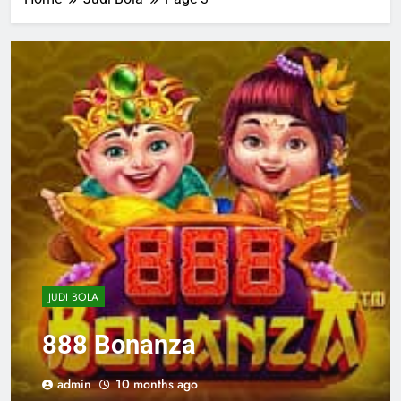
JUDI BOLA
888 Bonanza
admin
10 months ago