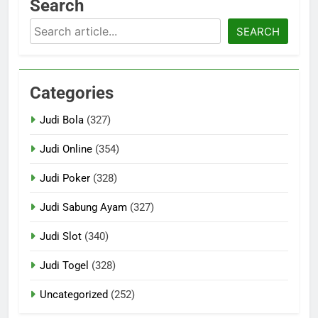
Search
Search
SEARCH
Categories
Judi Bola
(327)
Judi Online
(354)
Judi Poker
(328)
Judi Sabung Ayam
(327)
Judi Slot
(340)
Judi Togel
(328)
Uncategorized
(252)