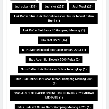
judi poker
(239)
Judi slot
(252)
Judi Togel
(29)
Link Daftar Situs Judi Slot Online Gacor Hari ini Terkuat dalam
Bumi
(1)
Link Daftar Slot Gacor 4D Gampang Menang
(1)
Link Slot Gacor
(16)
RTP Live Hari ini lagi Slot Gacor Terbaru 2023
(1)
Situs Agen Slot Deposit 5000 Pulsa
(2)
Situs Daftar Judi Slot Gacor Online Terlerngkap
(1)
Situs Judi Online Slot Gacor Terbaru Gampang Menang 2023
(2)
Situs Judi SLOT GACOR ONLINE Hari INI Resmi 2023 MUDAH
MENANG
(1)
Situs Judi slot Online Gacor Gampang Menang 2023
(1)