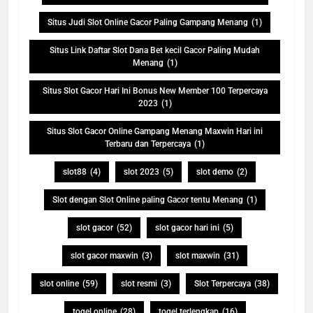
Situs Judi Slot Online Gacor Paling Gampang Menang
(1)
Situs Link Daftar Slot Dana Bet kecil Gacor Paling Mudah
Menang
(1)
Situs Slot Gacor Hari Ini Bonus New Member 100 Terpercaya
2023
(1)
Situs Slot Gacor Online Gampang Menang Maxwin Hari ini
Terbaru dan Terpercaya
(1)
slot88
(4)
slot 2023
(5)
slot demo
(2)
Slot dengan Slot Online paling Gacor tentu Menang
(1)
slot gacor
(52)
slot gacor hari ini
(5)
slot gacor maxwin
(3)
slot maxwin
(31)
slot online
(59)
slot resmi
(3)
Slot Terpercaya
(38)
togel online
(28)
togel terlengkap
(16)