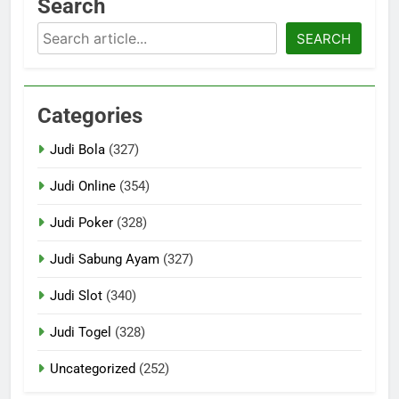
Search
Search
SEARCH
Categories
Judi Bola
(327)
Judi Online
(354)
Judi Poker
(328)
Judi Sabung Ayam
(327)
Judi Slot
(340)
Judi Togel
(328)
Uncategorized
(252)