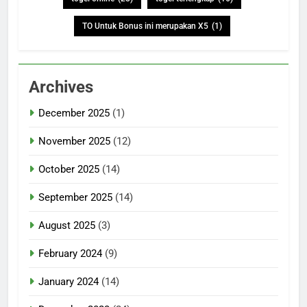
TO Untuk Bonus ini merupakan X5
(1)
Archives
December 2025
(1)
November 2025
(12)
October 2025
(14)
September 2025
(14)
August 2025
(3)
February 2024
(9)
January 2024
(14)