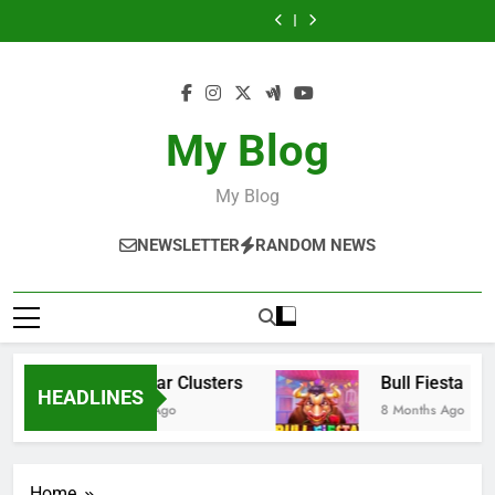
Release
Heart
Skip
Rio
Clusters
Kraken
Rio
Clusters
the
of
2
Kraken
Rio
to
2
content
My Blog
My Blog
NEWSLETTER
RANDOM NEWS
Candy Jar Clusters
Bull Fiesta
HEADLINES
8 Months Ago
8 Months Ago
Home