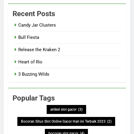
Recent Posts
Candy Jar Clusters
Bull Fiesta
Release the Kraken 2
Heart of Rio
3 Buzzing Wilds
Popular Tags
artikel slot gacor
(3)
Bocoran Situs Slot Online Gacor Hari ini Terbaik 2023
(2)
bocoran slot gacor
(4)