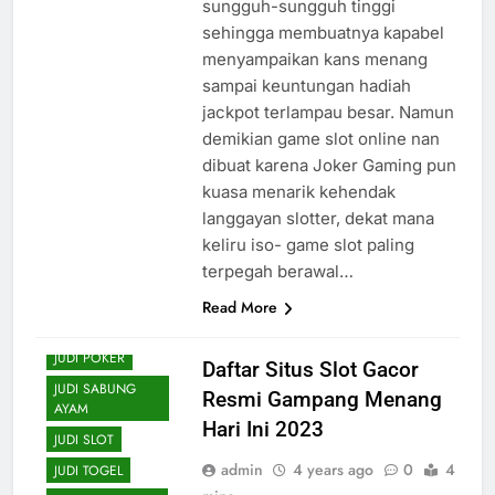
sungguh-sungguh tinggi
sehingga membuatnya kapabel
menyampaikan kans menang
sampai keuntungan hadiah
jackpot terlampau besar. Namun
demikian game slot online nan
dibuat karena Joker Gaming pun
kuasa menarik kehendak
langgayan slotter, dekat mana
keliru iso- game slot paling
terpegah berawal…
JUDI BOLA
Read More
JUDI ONLINE
JUDI POKER
Daftar Situs Slot Gacor
JUDI SABUNG
Resmi Gampang Menang
AYAM
Hari Ini 2023
JUDI SLOT
admin
4 years ago
0
4
JUDI TOGEL