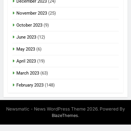
December 2023
(24)
November 2023
(25)
October 2023
(9)
June 2023
(12)
May 2023
(6)
April 2023
(19)
March 2023
(63)
February 2023
(148)
Newsmatic - News WordPress Theme 2026. Powered By
.
BlazeThemes