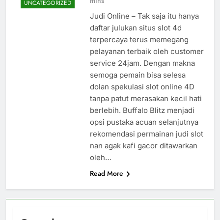
mins
UNCATEGORIZED
Judi Online – Tak saja itu hanya
daftar julukan situs slot 4d
terpercaya terus memegang
pelayanan terbaik oleh customer
service 24jam. Dengan makna
semoga pemain bisa selesa
dolan spekulasi slot online 4D
tanpa patut merasakan kecil hati
berlebih. Buffalo Blitz menjadi
opsi pustaka acuan selanjutnya
rekomendasi permainan judi slot
nan agak kafi gacor ditawarkan
oleh…
Read More