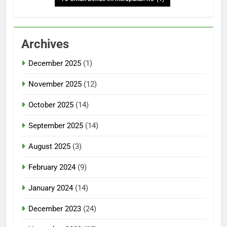
Archives
December 2025
(1)
November 2025
(12)
October 2025
(14)
September 2025
(14)
August 2025
(3)
February 2024
(9)
January 2024
(14)
December 2023
(24)