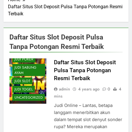
Daftar Situs Slot Deposit Pulsa Tanpa Potongan Resmi
Terbaik
Daftar Situs Slot Deposit Pulsa
JUDI BOLA
Tanpa Potongan Resmi Terbaik
JUDI ONLINE
JUDI POKER
Daftar Situs Slot Deposit
JUDI SABUNG
Pulsa Tanpa Potongan
AYAM
Resmi Terbaik
JUDI SLOT
admin
4 years ago
0
4
JUDI TOGEL
mins
UNCATEGORIZED
Judi Online – Lantas, betapa
langgam menerbitkan akun
dalam tempat slot denyut sonder
rupa? Mereka merupakan