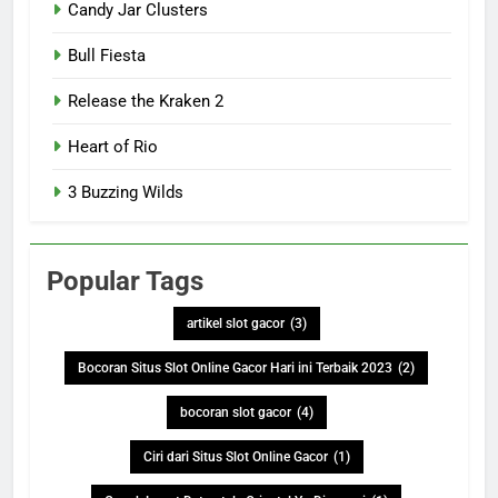
Candy Jar Clusters
Bull Fiesta
Release the Kraken 2
Heart of Rio
3 Buzzing Wilds
Popular Tags
artikel slot gacor
(3)
Bocoran Situs Slot Online Gacor Hari ini Terbaik 2023
(2)
bocoran slot gacor
(4)
Ciri dari Situs Slot Online Gacor
(1)