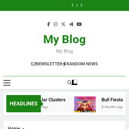
Release
Heart
Skip
Rio
Clusters
Kraken
Rio
Clusters
the
of
2
Kraken
Rio
to
2
content
My Blog
My Blog
NEWSLETTER
RANDOM NEWS
Candy Jar Clusters
Bull Fiesta
HEADLINES
8 Months Ago
8 Months Ago
Home