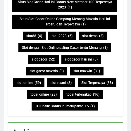
Situs Slot Gacor Hari Ini Bonus New Member 100 Terpercaya
2023
(1)
Situs Slot Gacor Online Gampang Menang Maxwin Hari ini
Terbaru dan Terpercaya
(1)
slot88
(4)
slot 2023
(5)
slot demo
(2)
Slot dengan Slot Online paling Gacor tentu Menang
(1)
slot gacor
(52)
slot gacor hari ini
(5)
slot gacor maxwin
(3)
slot maxwin
(31)
slot online
(59)
slot resmi
(3)
Slot Terpercaya
(38)
togel online
(28)
togel terlengkap
(16)
TO Untuk Bonus ini merupakan X5
(1)