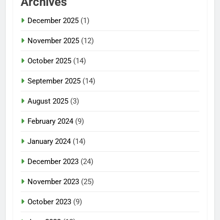
Archives
December 2025
(1)
November 2025
(12)
October 2025
(14)
September 2025
(14)
August 2025
(3)
February 2024
(9)
January 2024
(14)
December 2023
(24)
November 2023
(25)
October 2023
(9)