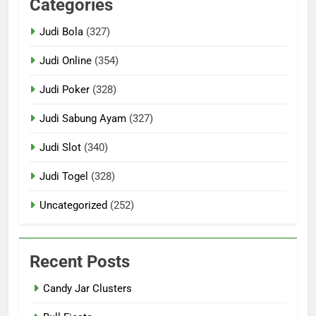
Categories
Judi Bola
(327)
Judi Online
(354)
Judi Poker
(328)
Judi Sabung Ayam
(327)
Judi Slot
(340)
Judi Togel
(328)
Uncategorized
(252)
Recent Posts
Candy Jar Clusters