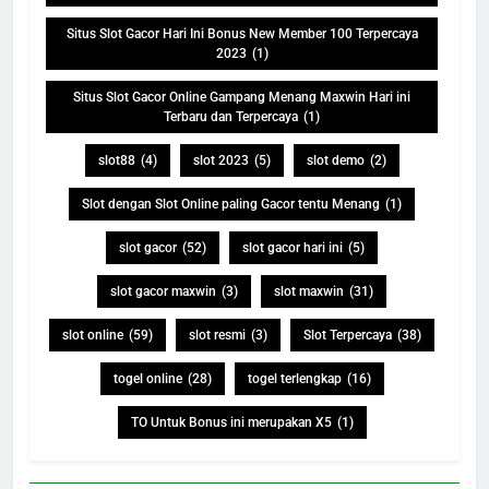
Situs Slot Gacor Hari Ini Bonus New Member 100 Terpercaya
2023
(1)
Situs Slot Gacor Online Gampang Menang Maxwin Hari ini
Terbaru dan Terpercaya
(1)
slot88
(4)
slot 2023
(5)
slot demo
(2)
Slot dengan Slot Online paling Gacor tentu Menang
(1)
slot gacor
(52)
slot gacor hari ini
(5)
slot gacor maxwin
(3)
slot maxwin
(31)
slot online
(59)
slot resmi
(3)
Slot Terpercaya
(38)
togel online
(28)
togel terlengkap
(16)
TO Untuk Bonus ini merupakan X5
(1)