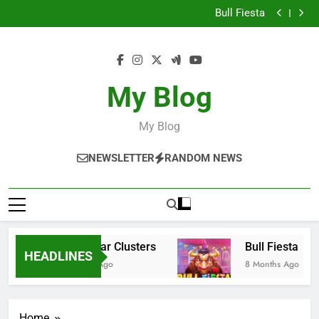
Bull Fiesta
Skip
Release the Kraken 2
to
Heart of Rio
content
Candy Jar Clusters
Bull Fiesta
Release the Kraken 2
Heart of Rio
My Blog
My Blog
NEWSLETTER
RANDOM NEWS
Candy Jar Clusters
Bull Fiesta
HEADLINES
8 Months Ago
8 Months Ago
Home