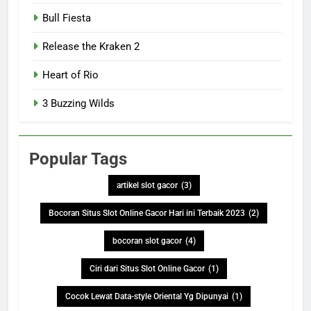
Bull Fiesta
Release the Kraken 2
Heart of Rio
3 Buzzing Wilds
Popular Tags
artikel slot gacor
(3)
Bocoran Situs Slot Online Gacor Hari ini Terbaik 2023
(2)
bocoran slot gacor
(4)
Ciri dari Situs Slot Online Gacor
(1)
Cocok Lewat Data-style Oriental Yg Dipunyai
(1)