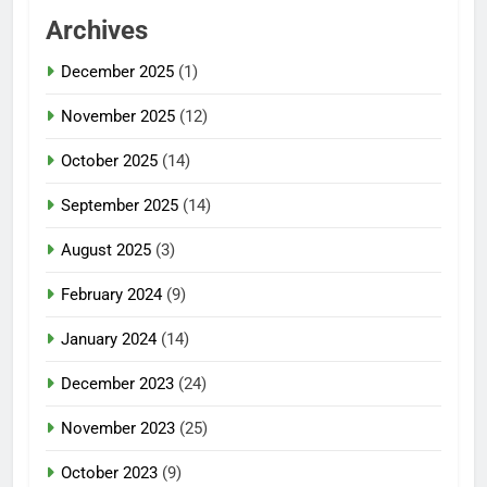
Archives
December 2025
(1)
November 2025
(12)
October 2025
(14)
September 2025
(14)
August 2025
(3)
February 2024
(9)
January 2024
(14)
December 2023
(24)
November 2023
(25)
October 2023
(9)