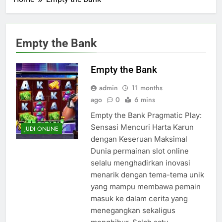
Empty the Bank
Empty the Bank
admin
11 months
ago
0
6 mins
Empty the Bank Pragmatic Play:
Sensasi Mencuri Harta Karun
JUDI ONLINE
dengan Keseruan Maksimal
Dunia permainan slot online
selalu menghadirkan inovasi
menarik dengan tema-tema unik
yang mampu membawa pemain
masuk ke dalam cerita yang
menegangkan sekaligus