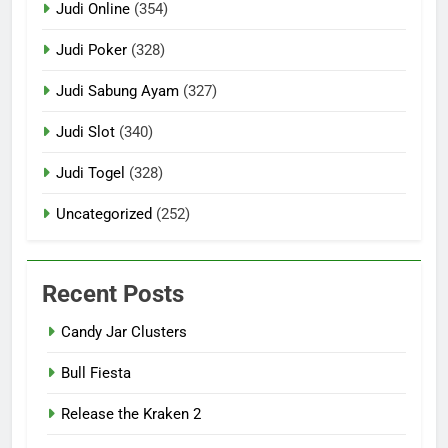
Judi Online
(354)
Judi Poker
(328)
Judi Sabung Ayam
(327)
Judi Slot
(340)
Judi Togel
(328)
Uncategorized
(252)
Recent Posts
Candy Jar Clusters
Bull Fiesta
Release the Kraken 2