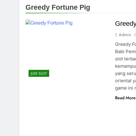
Greedy Fortu
Greedy Fortune Pig
10 Months Ago
Hot Pepper
Greedy
10 Months Ago
Admin
Chilli Heat
10 Months Ago
Greedy Fo
Hot to Burn 
Babi Pemb
10 Months Ago
slot terb
kemampua
Shining Hot 
yang ser
JUDI SLOT
10 Months Ago
oriental 
Chicken Dro
game ini
11 Months Ago
Way of Ninja
Read More
11 Months Ago
Rujak Bonan
11 Months Ago
Beasts of Fi
1 Year Ago