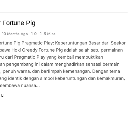
ne Pig
Fire Stampede 2
888 
10 Months Ago
10 Mo
Jumbo Safari
Triple Pot Gold
 Fortune Pig
10 Months Ago
10 Months Ago
10 Months Ago
0
5 Mins
Magic Money Maze
Big Bass 
10 Months Ago
10 Months A
rtune Pig Pragmatic Play: Keberuntungan Besar dari Seekor
Hold and Spin
Bermuda Riches
awa Hoki Greedy Fortune Pig adalah salah satu permainan
10 Months Ago
aru dari Pragmatic Play yang kembali membuktikan
n pengembang ini dalam menghadirkan sensasi bermain
5
Mystery Mice
Empty the Ba
u, penuh warna, dan berlimpah kemenangan. Dengan tema
10 Months Ago
11 Months Ago
yang identik dengan simbol keberuntungan dan kemakmuran,
p
Cash Elevator
Lobster Bob’
 membawa nuansa…
11 Months Ago
11 Months Ago
Nexus Sugar Rush
Sweet Bo
11 Months Ago
11 Months 
za
Asgardian Rising
Mahjong Wins 3
11 Months Ago
1 Year Ago
re Maximus Play’n GO
Rhapsody of Muertos
1 Year Ago