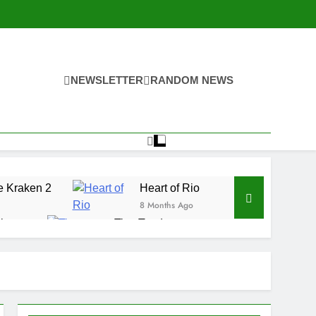
NEWSLETTER
RANDOM NEWS
e Kraken 2
Heart of Rio
8 Months Ago
inner
Tiny Toads
9 Months Ago
 2
Ripe Rewards
9 Months Ago
ical Tiki
nths Ago