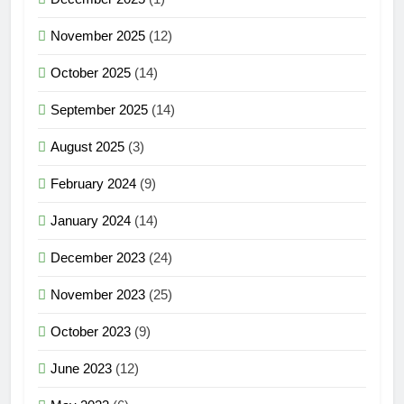
November 2025
(12)
October 2025
(14)
September 2025
(14)
August 2025
(3)
February 2024
(9)
January 2024
(14)
December 2023
(24)
November 2023
(25)
October 2023
(9)
June 2023
(12)