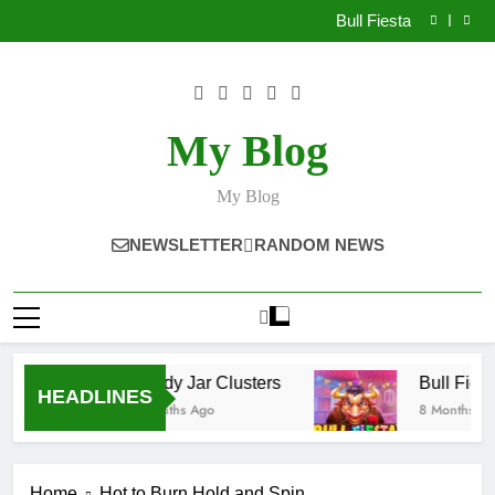
Candy Jar Clusters
Skip
Bull Fiesta
to
Release the Kraken 2
Heart of Rio
content
Candy Jar Clusters
Bull Fiesta
Release the Kraken 2
My Blog
Heart of Rio
My Blog
NEWSLETTER
RANDOM NEWS
Candy Jar Clusters
Bull Fiesta
HEADLINES
8 Months Ago
8 Months Ago
Home
Hot to Burn Hold and Spin