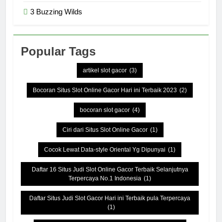
3 Buzzing Wilds
Popular Tags
artikel slot gacor
(3)
Bocoran Situs Slot Online Gacor Hari ini Terbaik 2023
(2)
bocoran slot gacor
(4)
Ciri dari Situs Slot Online Gacor
(1)
Cocok Lewat Data-style Oriental Yg Dipunyai
(1)
Daftar 16 Situs Judi Slot Online Gacor Terbaik Selanjutnya
Terpercaya No.1 Indonesia
(1)
Daftar Situs Judi Slot Gacor Hari ini Terbaik pula Terpercaya
(1)