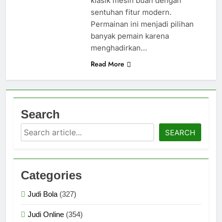
klasik mesin buah dengan
sentuhan fitur modern.
Permainan ini menjadi pilihan
banyak pemain karena
menghadirkan…
Read More
Search
Search
SEARCH
Categories
Judi Bola
(327)
Judi Online
(354)