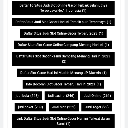
Daftar 16 Situs Judi Slot Online Gacor Terbaik Selanjutnya
Terpercaya No.1 Indonesia
(1)
Daftar Situs Judi Slot Gacor Hari ini Terbaik pula Terpercaya
(1)
Daftar Situs Judi Slot Online Gacor Terbaru 2023
(1)
Daftar Situs Slot Gacor Online Gampang Menang Hari Ini
(1)
Daftar Situs Slot Gacor Resmi Gampang Menang Hari Ini 2023
(2)
Daftar Slot Gacor Hari Ini Mudah Menang JP Maxwin
(1)
Info Bocoran Slot Gacor Terbaru Hari Ini 2023
(1)
judi bola
(248)
judi casino
(246)
Judi Online
(261)
judi poker
(239)
Judi slot
(252)
Judi Togel
(29)
Link Daftar Situs Judi Slot Online Gacor Hari ini Terkuat dalam
Bumi
(1)