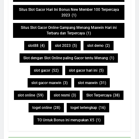
Situs Slot Gacor Hari Ini Bonus New Member 100 Terpercaya
2023
(1)
Situs Slot Gacor Online Gampang Menang Maxwin Hari ini
Terbaru dan Terpercaya
(1)
slot88
(4)
slot 2023
(5)
slot demo
(2)
Slot dengan Slot Online paling Gacor tentu Menang
(1)
slot gacor
(52)
slot gacor hari ini
(5)
slot gacor maxwin
(3)
slot maxwin
(31)
slot online
(59)
slot resmi
(3)
Slot Terpercaya
(38)
togel online
(28)
togel terlengkap
(16)
TO Untuk Bonus ini merupakan X5
(1)