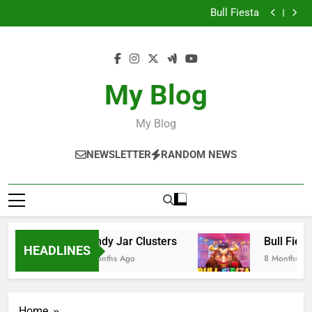
Candy Jar Clusters
Skip
Bull Fiesta
to
Release the Kraken 2
Heart of Rio
content
Candy Jar Clusters
Bull Fiesta
Release the Kraken 2
My Blog
Heart of Rio
My Blog
NEWSLETTER
RANDOM NEWS
Candy Jar Clusters
Bull Fiesta
HEADLINES
8 Months Ago
8 Months Ago
Home