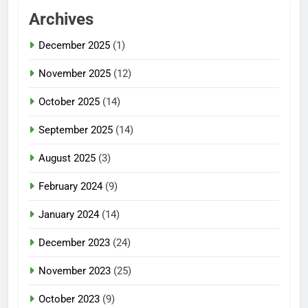
Archives
December 2025
(1)
November 2025
(12)
October 2025
(14)
September 2025
(14)
August 2025
(3)
February 2024
(9)
January 2024
(14)
December 2023
(24)
November 2023
(25)
October 2023
(9)