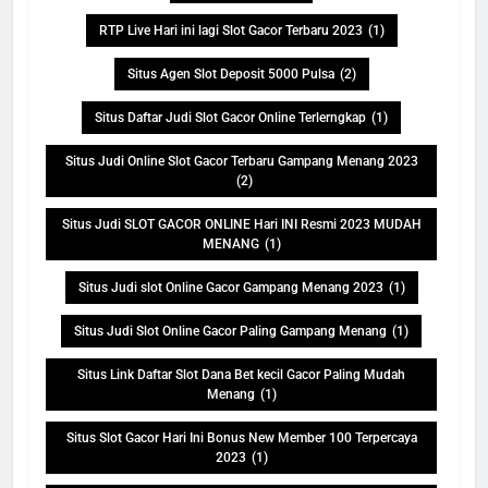
RTP Live Hari ini lagi Slot Gacor Terbaru 2023
(1)
Situs Agen Slot Deposit 5000 Pulsa
(2)
Situs Daftar Judi Slot Gacor Online Terlerngkap
(1)
Situs Judi Online Slot Gacor Terbaru Gampang Menang 2023
(2)
Situs Judi SLOT GACOR ONLINE Hari INI Resmi 2023 MUDAH
MENANG
(1)
Situs Judi slot Online Gacor Gampang Menang 2023
(1)
Situs Judi Slot Online Gacor Paling Gampang Menang
(1)
Situs Link Daftar Slot Dana Bet kecil Gacor Paling Mudah
Menang
(1)
Situs Slot Gacor Hari Ini Bonus New Member 100 Terpercaya
2023
(1)