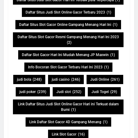
Daftar Situs Judi Slot Gacor Hari ini Terbaik pula Terpercaya
(1)
Daftar Situs Judi Slot Online Gacor Terbaru 2023
(1)
Daftar Situs Slot Gacor Online Gampang Menang Hari Ini
(1)
Daftar Situs Slot Gacor Resmi Gampang Menang Hari Ini 2023
(2)
Daftar Slot Gacor Hari Ini Mudah Menang JP Maxwin
(1)
Info Bocoran Slot Gacor Terbaru Hari Ini 2023
(1)
judi bola
(248)
judi casino
(246)
Judi Online
(261)
judi poker
(239)
Judi slot
(252)
Judi Togel
(29)
Link Daftar Situs Judi Slot Online Gacor Hari ini Terkuat dalam
Bumi
(1)
Link Daftar Slot Gacor 4D Gampang Menang
(1)
Link Slot Gacor
(16)