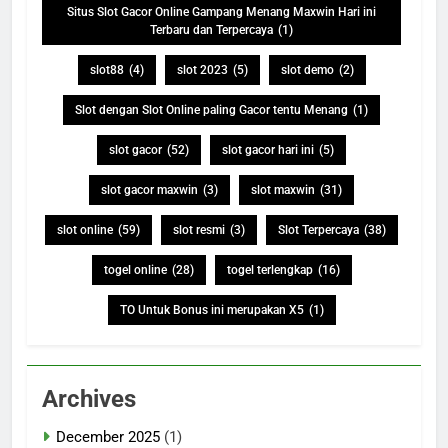
Situs Slot Gacor Online Gampang Menang Maxwin Hari ini
Terbaru dan Terpercaya
(1)
slot88
(4)
slot 2023
(5)
slot demo
(2)
Slot dengan Slot Online paling Gacor tentu Menang
(1)
slot gacor
(52)
slot gacor hari ini
(5)
slot gacor maxwin
(3)
slot maxwin
(31)
slot online
(59)
slot resmi
(3)
Slot Terpercaya
(38)
togel online
(28)
togel terlengkap
(16)
TO Untuk Bonus ini merupakan X5
(1)
Archives
December 2025
(1)