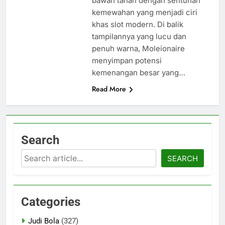
bawah tanah dengan sentuhan
kemewahan yang menjadi ciri
khas slot modern. Di balik
tampilannya yang lucu dan
penuh warna, Moleionaire
menyimpan potensi
kemenangan besar yang…
Read More
Search
Search
SEARCH
Categories
Judi Bola
(327)