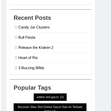
Recent Posts
Candy Jar Clusters
Bull Fiesta
Release the Kraken 2
Heart of Rio
3 Buzzing Wilds
Popular Tags
artikel slot gacor
(3)
Bocoran Situs Slot Online Gacor Hari ini Terbaik