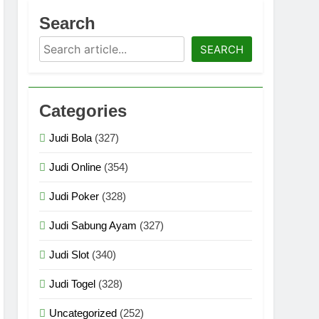
Bonanza
Gravity Bonanza
Search
nths Ago
10 Months Ago
Search
Lucky Lightning
SEARCH
10 Months Ago
Splash
go
Categories
Book of Golden Sands
10 Months Ago
Judi Bola
(327)
nk
Journey to the West
Judi Online
(354)
11 Months Ago
s Crazy Crab Shack
Judi Poker
(328)
Judi Sabung Ayam
(327)
nanza 1000
Ago
Judi Slot
(340)
Judi Togel
(328)
Uncategorized
(252)