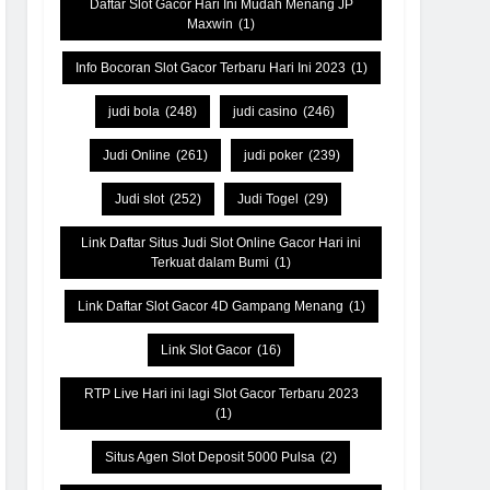
Daftar Slot Gacor Hari Ini Mudah Menang JP
Maxwin
(1)
Info Bocoran Slot Gacor Terbaru Hari Ini 2023
(1)
judi bola
(248)
judi casino
(246)
Judi Online
(261)
judi poker
(239)
Judi slot
(252)
Judi Togel
(29)
Link Daftar Situs Judi Slot Online Gacor Hari ini
Terkuat dalam Bumi
(1)
Link Daftar Slot Gacor 4D Gampang Menang
(1)
Link Slot Gacor
(16)
RTP Live Hari ini lagi Slot Gacor Terbaru 2023
(1)
Situs Agen Slot Deposit 5000 Pulsa
(2)