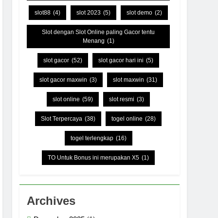
slot88
(4)
slot 2023
(5)
slot demo
(2)
Slot dengan Slot Online paling Gacor tentu
Menang
(1)
slot gacor
(52)
slot gacor hari ini
(5)
slot gacor maxwin
(3)
slot maxwin
(31)
slot online
(59)
slot resmi
(3)
Slot Terpercaya
(38)
togel online
(28)
togel terlengkap
(16)
TO Untuk Bonus ini merupakan X5
(1)
Archives