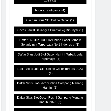
2023
(2)
bocoran slot gacor
(4)
Ciri dari Situs Slot Online Gacor
(1)
Cocok Lewat Data-style Oriental Yg Dipunyai
(1)
Daftar 16 Situs Judi Slot Online Gacor Terbaik
Selanjutnya Terpercaya No.1 Indonesia
(1)
Daftar Situs Judi Slot Gacor Hari ini Terbaik pula
Terpercaya
(1)
Daftar Situs Judi Slot Online Gacor Terbaru 2023
(1)
Daftar Situs Slot Gacor Online Gampang Menang
Hari Ini
(1)
Daftar Situs Slot Gacor Resmi Gampang Menang
Hari Ini 2023
(2)