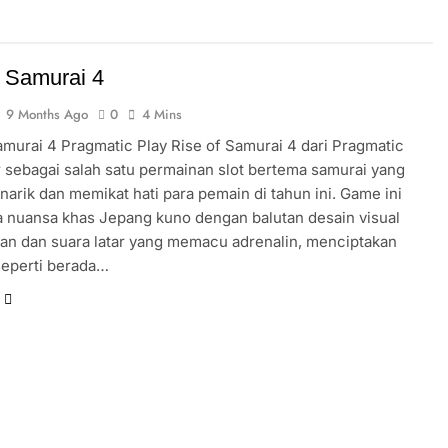
ne Pig
Fire Stampede 2
888 
10 Months Ago
10 Mo
Jumbo Safari
Triple Pot Gold
f Samurai 4
10 Months Ago
10 Months Ago
9 Months Ago
0
4 Mins
Magic Money Maze
Big Bass 
10 Months Ago
10 Months A
amurai 4 Pragmatic Play Rise of Samurai 4 dari Pragmatic
Hold and Spin
Bermuda Riches
r sebagai salah satu permainan slot bertema samurai yang
10 Months Ago
narik dan memikat hati para pemain di tahun ini. Game ini
nuansa khas Jepang kuno dengan balutan desain visual
5
Mystery Mice
Empty the Ba
an dan suara latar yang memacu adrenalin, menciptakan
11 Months Ago
11 Months Ago
seperti berada…
p
Cash Elevator
Lobster Bob’
11 Months Ago
11 Months Ago
Nexus Sugar Rush
Sweet Bo
11 Months Ago
11 Months 
za
Asgardian Rising
Mahjong Wins 3
11 Months Ago
1 Year Ago
re Maximus Play’n GO
Rhapsody of Muertos
1 Year Ago