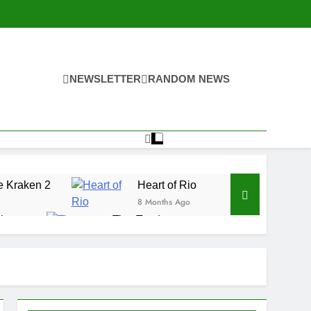
NEWSLETTER
RANDOM NEWS
e Kraken 2
Heart of Rio
8 Months Ago
inner
Tiny Toads
9 Months Ago
 2
Ripe Rewards
9 Months Ago
ical Tiki
nths Ago