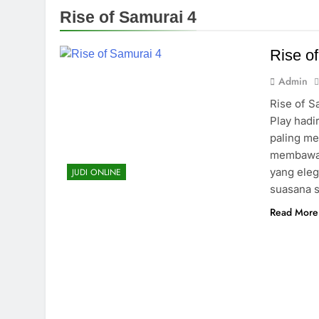
Greedy Fortu
Rise of Samurai 4
10 Months Ago
Hot Pepper
Rise o
10 Months Ago
Admin
Chilli Heat
10 Months Ago
Rise of S
Hot to Burn 
Play hadi
10 Months Ago
paling me
membawa 
Shining Hot 
yang eleg
JUDI ONLINE
10 Months Ago
suasana 
Chicken Dro
11 Months Ago
Read More
Way of Ninja
11 Months Ago
Rujak Bonan
11 Months Ago
Beasts of Fi
1 Year Ago