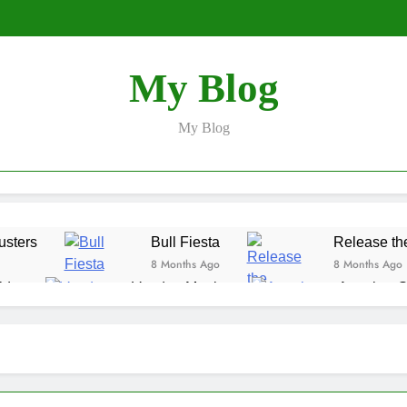
My Blog
My Blog
usters
Bull Fiesta
Release th
8 Months Ago
8 Months Ago
lds
Voodoo Magic
Angel vs S
9 Months Ago
9 Months Ago
hi
Moleionaire
Panda Fortune
9 Months Ago
9 Months Ago
s Dice
Rise of Samurai 4
Trop
9 Months Ago
9 Mo