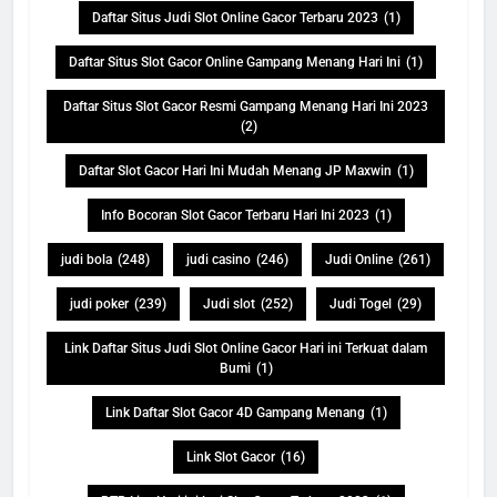
Daftar Situs Judi Slot Online Gacor Terbaru 2023
(1)
Daftar Situs Slot Gacor Online Gampang Menang Hari Ini
(1)
Daftar Situs Slot Gacor Resmi Gampang Menang Hari Ini 2023
(2)
Daftar Slot Gacor Hari Ini Mudah Menang JP Maxwin
(1)
Info Bocoran Slot Gacor Terbaru Hari Ini 2023
(1)
judi bola
(248)
judi casino
(246)
Judi Online
(261)
judi poker
(239)
Judi slot
(252)
Judi Togel
(29)
Link Daftar Situs Judi Slot Online Gacor Hari ini Terkuat dalam
Bumi
(1)
Link Daftar Slot Gacor 4D Gampang Menang
(1)
Link Slot Gacor
(16)