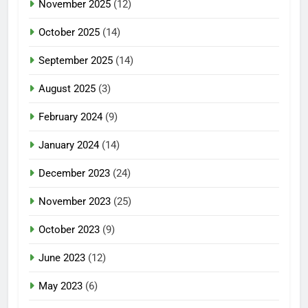
November 2025
(12)
October 2025
(14)
September 2025
(14)
August 2025
(3)
February 2024
(9)
January 2024
(14)
December 2023
(24)
November 2023
(25)
October 2023
(9)
June 2023
(12)
May 2023
(6)