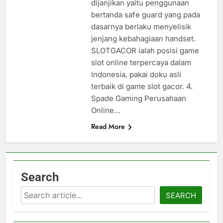
dijanjikan yaitu penggunaan
bertanda safe guard yang pada
dasarnya berlaku menyelisik
jenjang kebahagiaan handset.
SLOTGACOR ialah posisi game
slot online terpercaya dalam
Indonesia, pakai doku asli
terbaik di game slot gacor. 4.
Spade Gaming Perusahaan
Online…
Read More
Search
Search
SEARCH