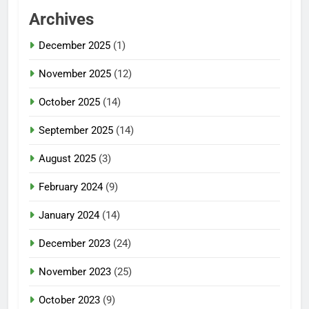
Archives
December 2025
(1)
November 2025
(12)
October 2025
(14)
September 2025
(14)
August 2025
(3)
February 2024
(9)
January 2024
(14)
December 2023
(24)
November 2023
(25)
October 2023
(9)