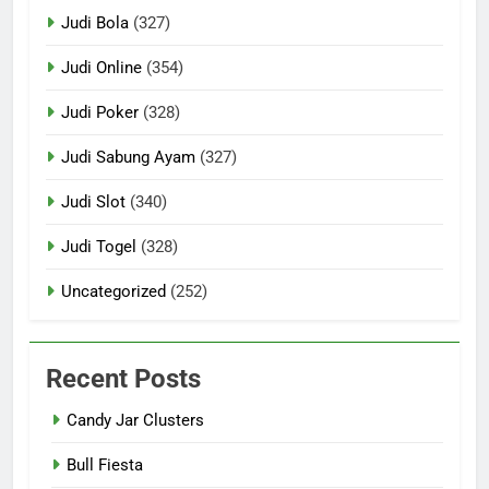
Judi Bola
(327)
Judi Online
(354)
Judi Poker
(328)
Judi Sabung Ayam
(327)
Judi Slot
(340)
Judi Togel
(328)
Uncategorized
(252)
Recent Posts
Candy Jar Clusters
Bull Fiesta