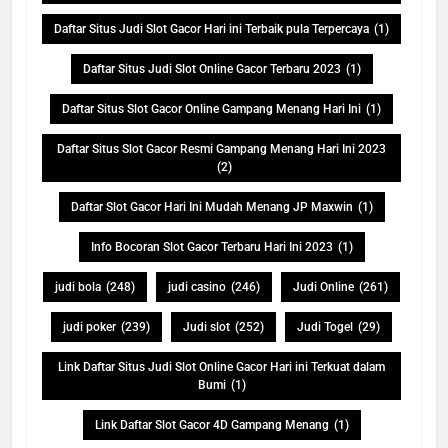
Daftar Situs Judi Slot Gacor Hari ini Terbaik pula Terpercaya
(1)
Daftar Situs Judi Slot Online Gacor Terbaru 2023
(1)
Daftar Situs Slot Gacor Online Gampang Menang Hari Ini
(1)
Daftar Situs Slot Gacor Resmi Gampang Menang Hari Ini 2023
(2)
Daftar Slot Gacor Hari Ini Mudah Menang JP Maxwin
(1)
Info Bocoran Slot Gacor Terbaru Hari Ini 2023
(1)
judi bola
(248)
judi casino
(246)
Judi Online
(261)
judi poker
(239)
Judi slot
(252)
Judi Togel
(29)
Link Daftar Situs Judi Slot Online Gacor Hari ini Terkuat dalam
Bumi
(1)
Link Daftar Slot Gacor 4D Gampang Menang
(1)