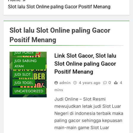
Slot lalu Slot Online paling Gacor Positif Menang
Slot lalu Slot Online paling Gacor
JUDI BOLA
Positif Menang
JUDI ONLINE
JUDI POKER
Link Slot Gacor, Slot lalu
JUDI SABUNG
Slot Online paling Gacor
AYAM
Positif Menang
JUDI SLOT
admin
4 years ago
0
4
JUDI TOGEL
mins
UNCATEGORIZED
Judi Online – Slot Resmi
mewujudkan letak judi Slot Luar
Negeri di indonesia terbaik maka
paling gacor sehingga kepuasan
main-main game Slot Luar