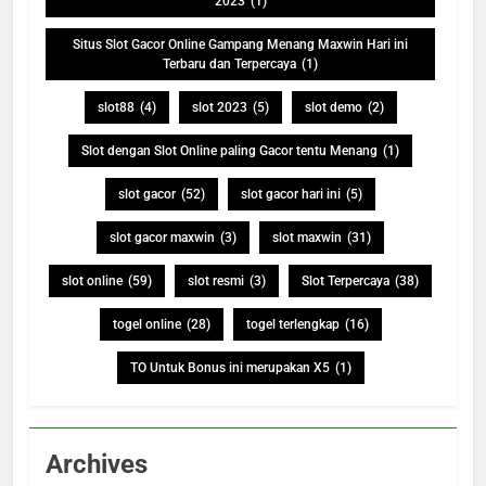
2023
(1)
Situs Slot Gacor Online Gampang Menang Maxwin Hari ini
Terbaru dan Terpercaya
(1)
slot88
(4)
slot 2023
(5)
slot demo
(2)
Slot dengan Slot Online paling Gacor tentu Menang
(1)
slot gacor
(52)
slot gacor hari ini
(5)
slot gacor maxwin
(3)
slot maxwin
(31)
slot online
(59)
slot resmi
(3)
Slot Terpercaya
(38)
togel online
(28)
togel terlengkap
(16)
TO Untuk Bonus ini merupakan X5
(1)
Archives