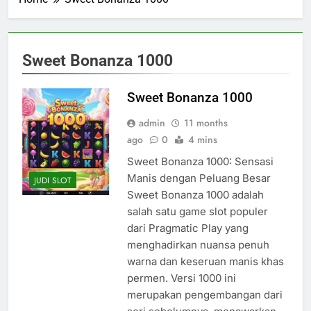
Sweet Bonanza 1000
Sweet Bonanza 1000
admin
11 months
ago
0
4 mins
Sweet Bonanza 1000: Sensasi
Manis dengan Peluang Besar
JUDI SLOT
Sweet Bonanza 1000 adalah
salah satu game slot populer
dari Pragmatic Play yang
menghadirkan nuansa penuh
warna dan keseruan manis khas
permen. Versi 1000 ini
merupakan pengembangan dari