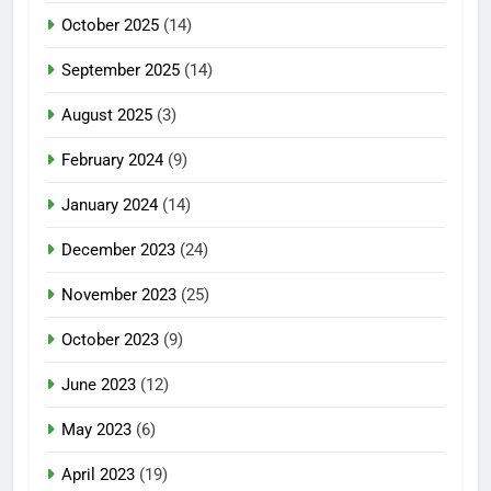
October 2025
(14)
September 2025
(14)
August 2025
(3)
February 2024
(9)
January 2024
(14)
December 2023
(24)
November 2023
(25)
October 2023
(9)
June 2023
(12)
May 2023
(6)
April 2023
(19)