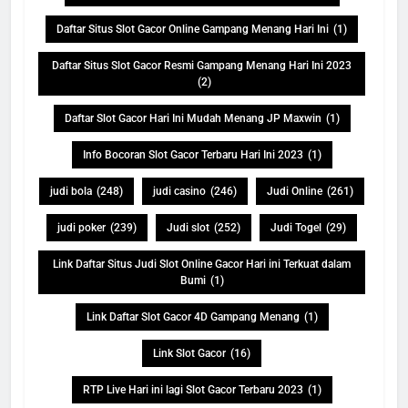
Daftar Situs Slot Gacor Online Gampang Menang Hari Ini
(1)
Daftar Situs Slot Gacor Resmi Gampang Menang Hari Ini 2023
(2)
Daftar Slot Gacor Hari Ini Mudah Menang JP Maxwin
(1)
Info Bocoran Slot Gacor Terbaru Hari Ini 2023
(1)
judi bola
(248)
judi casino
(246)
Judi Online
(261)
judi poker
(239)
Judi slot
(252)
Judi Togel
(29)
Link Daftar Situs Judi Slot Online Gacor Hari ini Terkuat dalam
Bumi
(1)
Link Daftar Slot Gacor 4D Gampang Menang
(1)
Link Slot Gacor
(16)
RTP Live Hari ini lagi Slot Gacor Terbaru 2023
(1)